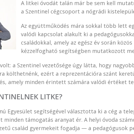
A litkei óvodát talán már be sem kell muta
a Szentinel cégcsoport a nógrádi kistelepü
Az együttműködés mára sokkal több lett eg
valódi kapcsolat alakult ki a pedagógusokka
családokkal, amely az egész év során közö
kézzelfogható segítségben mutatkozott me
volt: a Szentinel vezetősége úgy látta, hogy nagyob
a költhetnénk, ezért a reprezentációra szánt keretü
tés, amely minden érintett számára valódi értéket t
NTINELNEK LITKE?
 Egyesület segítségével választotta ki a cég a tel
itt minden támogatás aranyat ér. A helyi óvoda szám
zetű család gyermekeit fogadja — a pedagógusok p