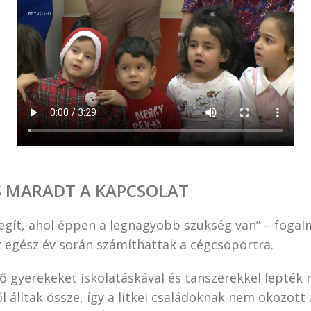
S MARADT A KAPCSOLAT
segít, ahol éppen a legnagyobb szükség van” – fogal
az egész év során számíthattak a cégcsoportra.
lő gyerekeket iskolatáskával és tanszerekkel lepték
ől álltak össze, így a litkei családoknak nem okozott