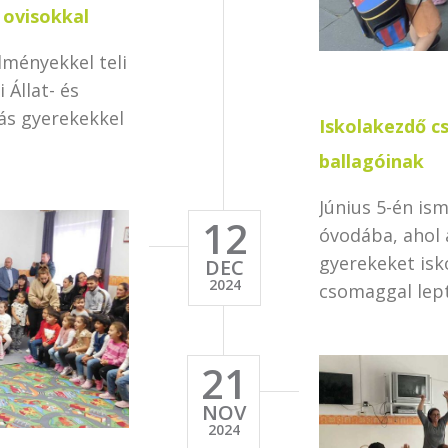
i ovisokkal
lményekkel teli
 Állat- és
ás gyerekekkel
Iskolakezdő c
ballagóinak
Június 5-én ism
12
óvodába, ahol 
gyerekeket isk
DEC
2024
csomaggal lep
21
NOV
2024