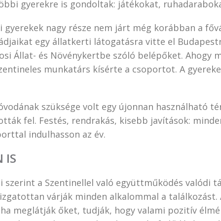
öbbi gyerekre is gondoltak: játékokat, ruhadarabok
kei gyerekek nagy része nem járt még korábban a főv
ádjaikat egy állatkerti látogatásra vitte el Budapestr
rosi Állat- és Növénykertbe szóló belépőket. Ahogy 
szentineles munkatárs kísérte a csoportot. A gyereke
óvodának szüksége volt egy újonnan használható té
ották fel. Festés, rendrakás, kisebb javítások: mind
rttal indulhasson az év.
 IS
 szerint a Szentinellel való együttműködés valódi t
izgatottan várják minden alkalommal a találkozást.
ha meglátják őket, tudják, hogy valami pozitív élmé