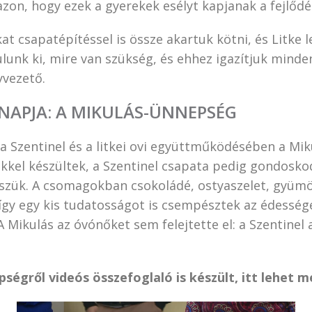
zon, hogy ezek a gyerekek esélyt kapjanak a fejlődé
at csapatépítéssel is össze akartuk kötni, és Litke le
lunk ki, mire van szükség, és ehhez igazítjuk mind
vezető.
NAPJA: A MIKULÁS-ÜNNEPSÉG
 Szentinel és a litkei ovi együttműködésében a Miku
ekkel készültek, a Szentinel csapata pedig gondosko
zük. A csomagokban csokoládé, ostyaszelet, gyümöl
így egy kis tudatosságot is csempésztek az édesség
 Mikulás az óvónőket sem felejtette el: a Szentinel
.
pségről videós összefoglaló is készült, itt lehet m