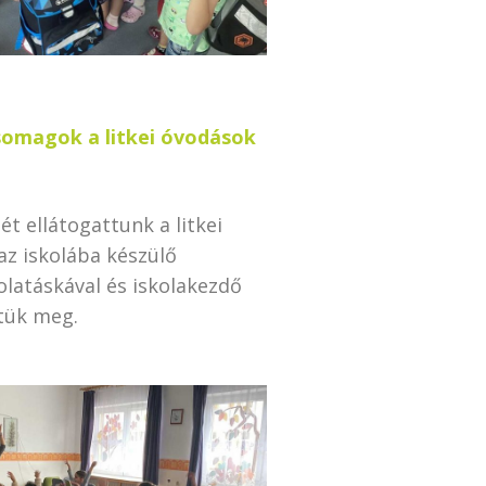
somagok a litkei óvodások
ét ellátogattunk a litkei
az iskolába készülő
olatáskával és iskolakezdő
tük meg.