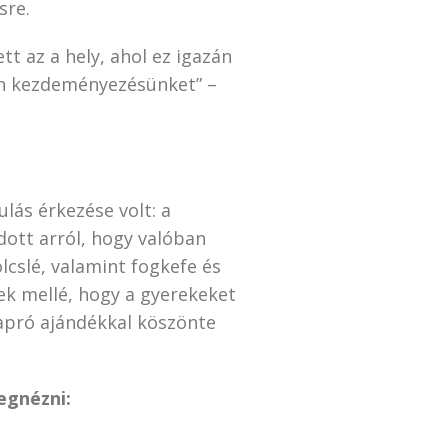
sre.
tt az a hely, ahol ez igazán
en kezdeményezésünket” –
lás érkezése volt: a
dott arról, hogy valóban
cslé, valamint fogkefe és
ek mellé, hogy a gyerekeket
 apró ajándékkal köszönte
egnézni: