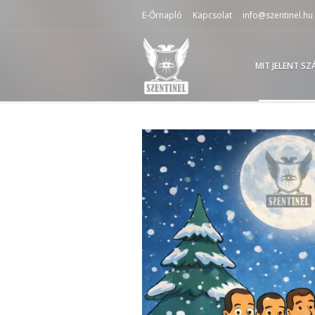
E-Őrnapló
Kapcsolat
info@szentinel.hu
MIT JELENT S
Videólejátszó