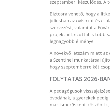
szeptemberi készülődés. A t
Biztosra vehető, hogy a lit
júliusban az ovisokat és csal
szervezést, valamint a Fővá
projektnél, ezúttal is több 
legnagyobb élménye.
A növekvő létszám miatt az 
a Szentinel munkatársai újít
hogy szeptemberre két csopo
FOLYTATÁS 2026-BAN
A pedagógusok visszajelzései
óvodának, a gyerekek pedig 
már ismerősként köszöntik, 