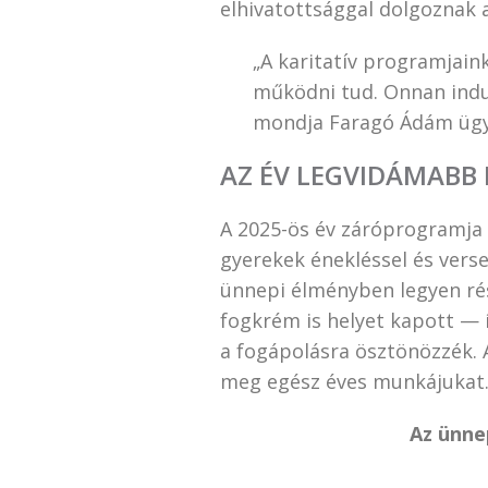
elhivatottsággal dolgoznak a
„A karitatív programjaink
működni tud. Onnan indu
mondja Faragó Ádám ügy
AZ ÉV LEGVIDÁMABB 
A 2025-ös év záróprogramja a
gyerekek énekléssel és vers
ünnepi élményben legyen rés
fogkrém is helyet kapott — 
a fogápolásra ösztönözzék. A
meg egész éves munkájukat
Az ünne