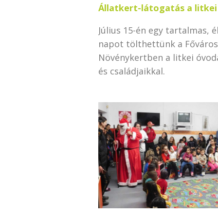
Állatkert-látogatás a litke
Július 15-én egy tartalmas, é
napot tölthettünk a Fővárosi
Növénykertben a litkei óvod
és családjaikkal.