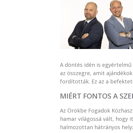
A döntés idén is egyértelmű 
az összegre, amit ajándékokr
fordították. Ez az a befekte
MIÉRT FONTOS A SZE
Az Örökbe Fogadok Közhasznú
hamar világossá vált, hogy 
halmozottan hátrányos hely