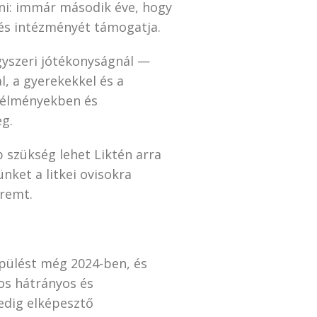
tni: immár második éve, hogy
lés intézményét támogatja.
yszeri jótékonyságnál —
l, a gyerekekkel és a
s élményekben és
g.
b szükség lehet Liktén arra
nket a litkei ovisokra
eremt.
epülést még 2024-ben, és
os hátrányos és
edig elképesztő