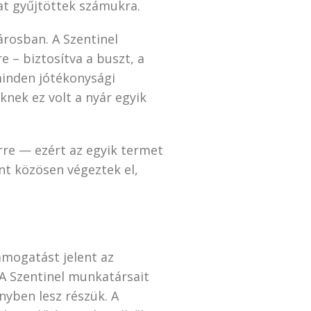
at gyűjtöttek számukra.
árosban. A Szentinel
e – biztosítva a buszt, a
minden jótékonysági
knek ez volt a nyár egyik
rre — ezért az egyik termet
ent közösen végeztek el,
ámogatást jelent az
 A Szentinel munkatársait
nyben lesz részük. A