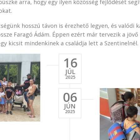
üszke arra, hogy egy ilyen közösség fejlődését segít
okat.
ítségünk hosszú távon is érezhető legyen, és valódi 
össze Faragó Ádám. Éppen ezért már tervezik a jövő
egy kicsit mindenkinek a családja lett a Szentinelnél.
16
JÚL
2025
06
JÚN
2025