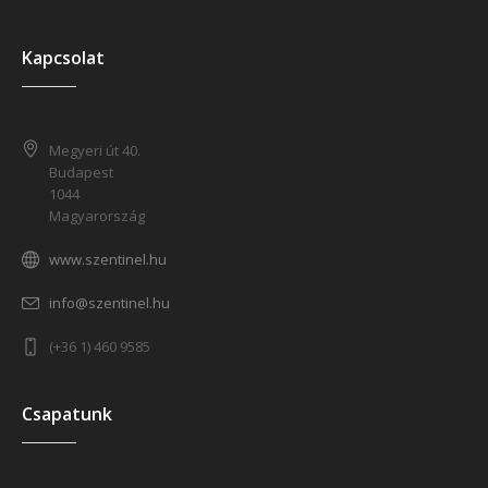
Kapcsolat
Megyeri út 40.
Budapest
1044
Magyarország
www.szentinel.hu
info@szentinel.hu
(+36 1) 460 9585
Csapatunk