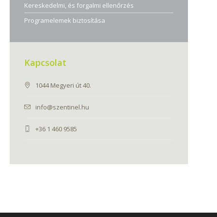
Kereskedelmi, és forgalmi ellenőrzés
Programelemek biztosítása
Kapcsolat
1044 Megyeri út 40.
info@szentinel.hu
+36 1 460 9585