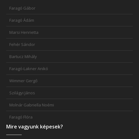
Faragó Gábor
Faragó Ádám
Marsi Henrietta
Fehér Sándor
Bartucz Mihály
Faragó-Lakner Anikó
Wimmer Gergő
Szilágyi János
Molnár Gabriella Noémi
Faragó Flóra
Mire vagyunk képesek?