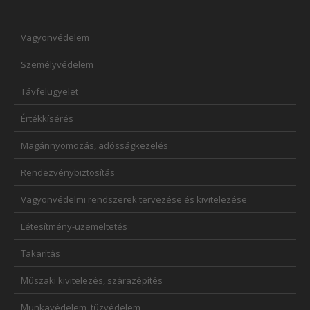
Vagyonvédelem
Személyvédelem
Távfelügyelet
Értékkísérés
Magánnyomozás, adósságkezelés
Rendezvénybiztosítás
Vagyonvédelmi rendszerek tervezése és kivitelezése
Létesítmény-üzemeltetés
Takarítás
Műszaki kivitelezés, szárazépítés
Munkavédelem, tűzvédelem