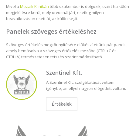
Mivel a
Mozaik Klinikán
több szakember is dolgozik, ezért ha külön
megjelölésre kerül, mely orvosnál járt, esetleg milyen
beavatkozáson esett át, az külön segít.
Panelek szöveges értékeléshez
Szöveges értékelés megkönnyítésére előkészítettünk pár panelt,
amely bemásolva a szöveges értékelés mezőbe (CTRL+C és
CTRL+V) természetesen tetszés szerint módosítható.
Szentinel Kft.
A Szentinel Kft. szolgáltatását vettem
igénybe, amellyel nagyon elégedett voltam.
Értékelek