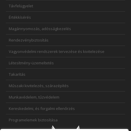
Távfelügyelet
Értékkísérés
Magánnyomozás, adósságkezelés
Rendezvénybiztosítás
Vagyonvédelmi rendszerek tervezése és kivitelezése
Létesítmény-üzemeltetés
Takarítás
Műszaki kivitelezés, szárazépítés
Munkavédelem, tűzvédelem
Kereskedelmi, és forgalmi ellenőrzés
Programelemek biztosítása