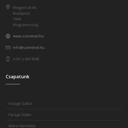
Megyeri út 40.
Budapest
1044
Magyarország
www.szentinel.hu
info@szentinel.hu
(+36 1) 460 9585
Csapatunk
Faragó Gábor
Faragó Ádám
Marsi Henrietta