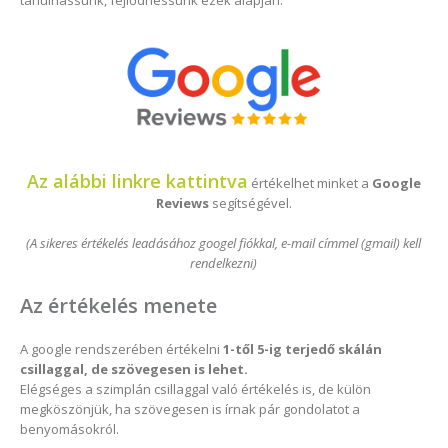
tanulhassunk, fejlődhessünk ezek alapján.
Az alábbi linkre kattintva
értékelhet minket a
Google
Reviews
segítségével.
(A sikeres értékelés leadásához googel fiókkal, e-mail címmel (gmail) kell
rendelkezni)
Az értékelés menete
A google rendszerében értékelni
1-től 5-ig terjedő skálán
csillaggal, de szövegesen is lehet.
Elégséges a szimplán csillaggal való értékelés is, de külön
megköszönjük, ha szövegesen is írnak pár gondolatot a
benyomásokról.