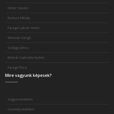
Fehér Sándor
Bartucz Mihály
Faragó-Lakner Anikó
Wimmer Gergő
Szilágyi János
Molnár Gabriella Noémi
Faragó Flóra
Mire vagyunk képesek?
Vagyonvédelem
Személyvédelem