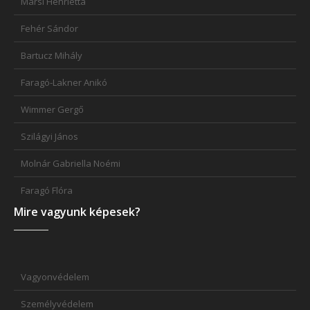
Marsi Henrietta
Fehér Sándor
Bartucz Mihály
Faragó-Lakner Anikó
Wimmer Gergő
Szilágyi János
Molnár Gabriella Noémi
Faragó Flóra
Mire vagyunk képesek?
Vagyonvédelem
Személyvédelem