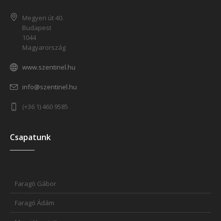
Megyeri út 40.
Budapest
1044
Magyarország
www.szentinel.hu
info@szentinel.hu
(+36 1) 460 9585
Csapatunk
Faragó Gábor
Faragó Ádám