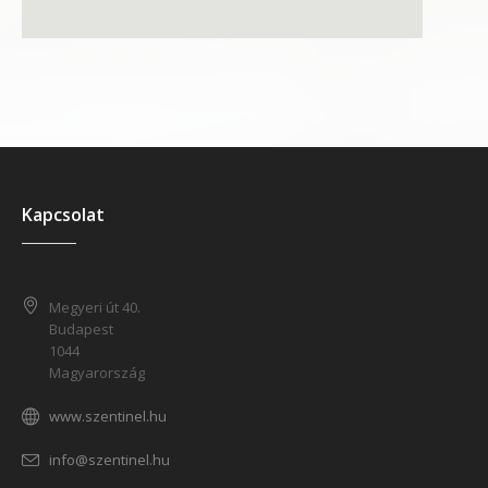
Kapcsolat
Megyeri út 40.
Budapest
1044
Magyarország
www.szentinel.hu
info@szentinel.hu