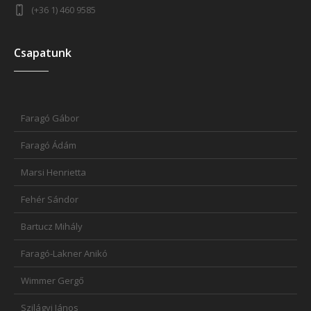
(+36 1) 460 9585
Csapatunk
Faragó Gábor
Faragó Ádám
Marsi Henrietta
Fehér Sándor
Bartucz Mihály
Faragó-Lakner Anikó
Wimmer Gergő
Szilágyi János