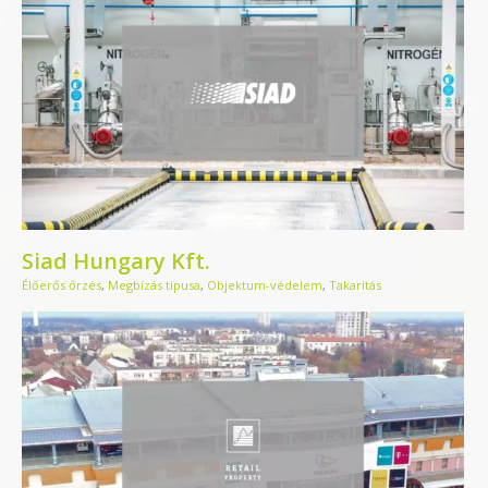
Siad Hungary Kft.
Élőerős őrzés
,
Megbízás típusa
,
Objektum-védelem
,
Takarítás