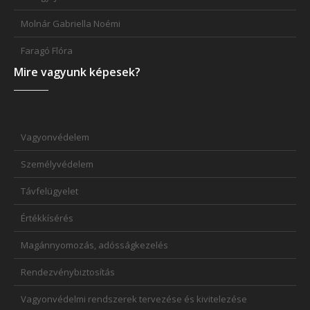
Molnár Gabriella Noémi
Faragó Flóra
Mire vagyunk képesek?
Vagyonvédelem
Személyvédelem
Távfelügyelet
Értékkísérés
Magánnyomozás, adósságkezelés
Rendezvénybiztosítás
Vagyonvédelmi rendszerek tervezése és kivitelezése