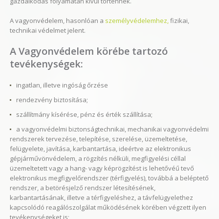
gazdálkodás folyamatán kívül történnek.
A vagyonvédelem, hasonlóan a
személyvédelemhez,
fizikai,
technikai védelmet jelent.
A Vagyonvédelem körébe tartozó
tevékenységek:
ingatlan, illetve ingóság őrzése
rendezvény biztosítása;
szállítmány kísérése, pénz és érték szállítása;
a vagyonvédelmi biztonságtechnikai, mechanikai vagyonvédelmi
rendszerek tervezése, telepítése, szerelése, üzemeltetése,
felügyelete, javítása, karbantartása, ideértve az elektronikus
gépjárművönvédelem, a rögzítés nélküli, megfigyelési céllal
üzemeltetett vagy a hang- vagy képrögzítést is lehetővéű tevő
elektronikus megfigyelőrendszer (térfigyelés), továbbá a beléptető
rendszer, a betörésjelző rendszer létesítésének,
karbantartásának, illetve a térfigyeléshez, a távfelügyelethez
kapcsolódó reagálószolgálat működésének körében végzett ilyen
tevékenységeket is;