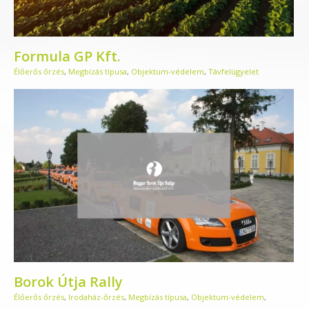
Formula GP Kft.
Élőerős őrzés
,
Megbízás típusa
,
Objektum-védelem
,
Távfelügyelet
Borok Útja Rally
Élőerős őrzés
,
Irodaház-őrzés
,
Megbízás típusa
,
Objektum-védelem
,