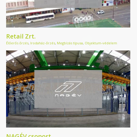
Retail Zrt.
Élőerős őrzés
,
Irodaház-őrzés
,
Megbízás típusa
,
Objektum-védelem
NAGÉV csoport