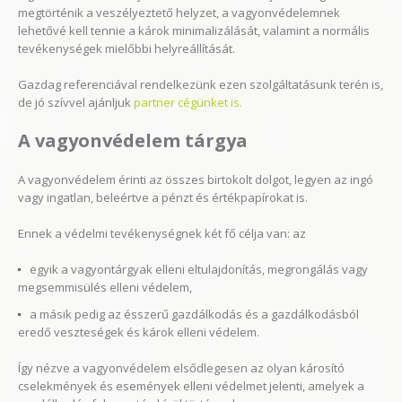
megtörténik a veszélyeztető helyzet, a vagyonvédelemnek
lehetővé kell tennie a károk minimalizálását, valamint a normális
tevékenységek mielőbbi helyreállítását.
Gazdag referenciával rendelkezünk ezen szolgáltatásunk terén is,
de jó szívvel ajánljuk
partner cégünket is.
A vagyonvédelem tárgya
A vagyonvédelem érinti az összes birtokolt dolgot, legyen az ingó
vagy ingatlan, beleértve a pénzt és értékpapírokat is.
Ennek a védelmi tevékenységnek két fő célja van: az
egyik a vagyontárgyak elleni eltulajdonítás, megrongálás vagy
megsemmisülés elleni védelem,
a másik pedig az ésszerű gazdálkodás és a gazdálkodásból
eredő veszteségek és károk elleni védelem.
Így nézve a vagyonvédelem elsődlegesen az olyan károsító
cselekmények és események elleni védelmet jelenti, amelyek a