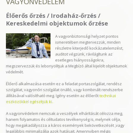
VAGYONVÉDELEM
Élőerős őrzés / Irodaház-őrzés /
Kereskedelmi objektumok őrzése
A vagyonbiztonsági helyzet pontos
ismeretében megtervezzük, minden
részletre kiterjedő kockázatelemzést,
auditot végzünk, rávilágítunk az
esetleges hiányosságokra,
megszervezzük és lebonyolítjuk a Megbízó által kijelölt objektumok
védelmét.
Élőerő alkalmazása esetén ez a feladat portaszolgálat, rendész
szolgálat, vagyonőri szolgálat önálló, vagy kombinált rendszerbe
állításával valósítható meg. Igény esetén az élőerőt
technikai
eszközökkel egészítjük ki.
A vagyonvédelem nemcsak a veszélyek elhárítását célozza meg,
hanem folyamatos és céltudatos tevékenység is, melynek célja,
hogy megakadályozza a káros események bekövetkezését ,vagy
legalábbis minimalizálja azok hatásait. Amennyiben mégis