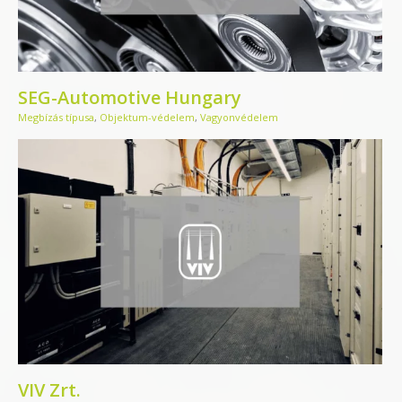
SEG-Automotive Hungary
Megbízás típusa
,
Objektum-védelem
,
Vagyonvédelem
VIV Zrt.