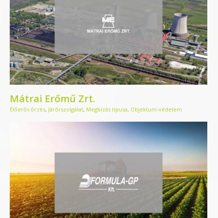
Mátrai Erőmű Zrt.
Élőerős őrzés
,
Járőrszolgálat
,
Megbízás típusa
,
Objektum-védelem