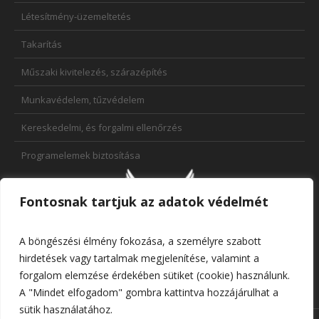
Létesítmény-üzemeltetés
Takarítás
Műszaki kivitelezés, szárazépítés
Munkavédelem, tűzvédelem
Kereskedelmi, és forgalmi ellenőrzés
Programelemek biztosítása
Fontosnak tartjuk az adatok védelmét
A böngészési élmény fokozása, a személyre szabott
hirdetések vagy tartalmak megjelenítése, valamint a
forgalom elemzése érdekében sütiket (cookie) használunk.
A "Mindet elfogadom" gombra kattintva hozzájárulhat a
sütik használatához.