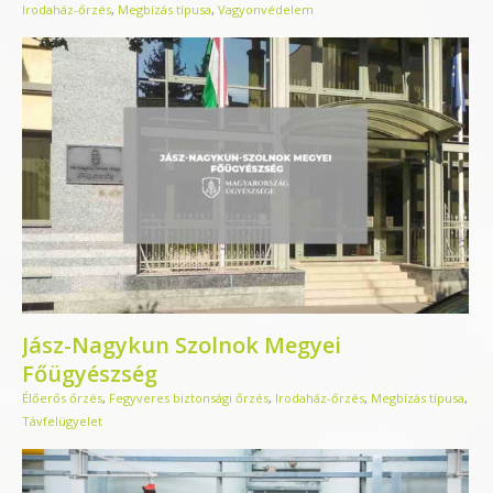
Irodaház-őrzés
,
Megbízás típusa
,
Vagyonvédelem
Jász-Nagykun Szolnok Megyei
Főügyészség
Élőerős őrzés
,
Fegyveres biztonsági őrzés
,
Irodaház-őrzés
,
Megbízás típusa
,
Távfelügyelet