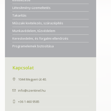
kivitelezése
Létesítmény-üzemeltetés
Takarítás
Műszaki kivitelezés, szárazépítés
Munkavédelem, tűzvédelem
Kereskedelmi, és forgalmi ellenőrzés
Programelemek biztosítása
Kapcsolat
1044 Megyeri út 40.
info@szentinel.hu
+36 1 460 9585