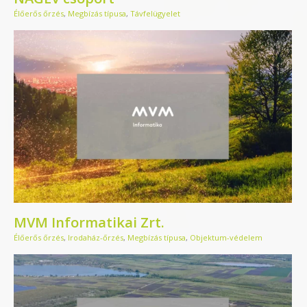
Élőerős őrzés
,
Megbízás típusa
,
Távfelügyelet
MVM Informatikai Zrt.
Élőerős őrzés
,
Irodaház-őrzés
,
Megbízás típusa
,
Objektum-védelem