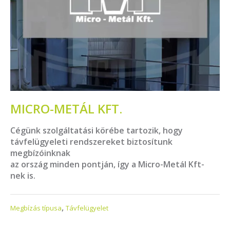
MICRO-METÁL KFT.
Cégünk szolgáltatási körébe tartozik, hogy
távfelügyeleti rendszereket biztosítunk
megbízóinknak
az ország minden pontján, így a Micro-Metál Kft-
nek is.
,
Megbízás típusa
Távfelügyelet