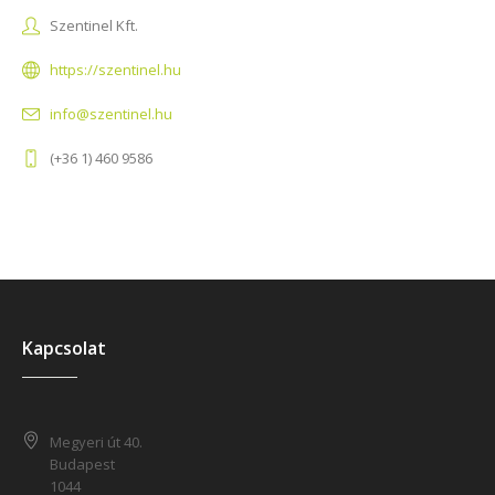
Szentinel Kft.
https://szentinel.hu
info@szentinel.hu
(+36 1) 460 9586
Kapcsolat
Megyeri út 40.
Budapest
1044