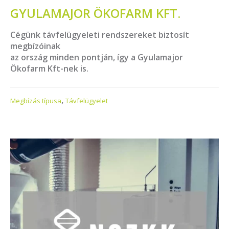
GYULAMAJOR ÖKOFARM KFT.
Cégünk távfelügyeleti rendszereket biztosít
megbízóinak
az ország minden pontján, így a Gyulamajor
Ökofarm Kft-nek is.
,
Megbízás típusa
Távfelügyelet