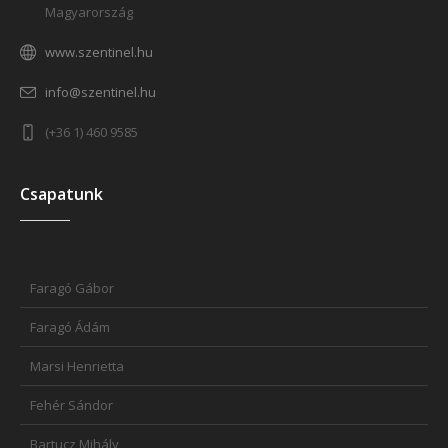
Magyarország
www.szentinel.hu
info@szentinel.hu
(+36 1) 460 9585
Csapatunk
Faragó Gábor
Faragó Ádám
Marsi Henrietta
Fehér Sándor
Bartucz Mihály