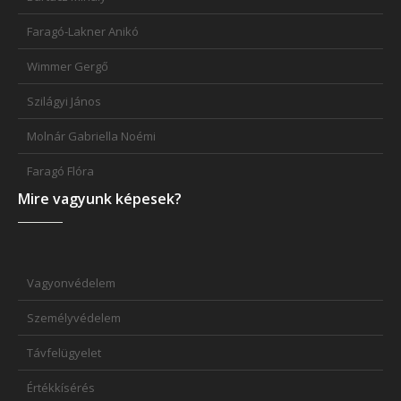
Faragó-Lakner Anikó
Wimmer Gergő
Szilágyi János
Molnár Gabriella Noémi
Faragó Flóra
Mire vagyunk képesek?
Vagyonvédelem
Személyvédelem
Távfelügyelet
Értékkísérés