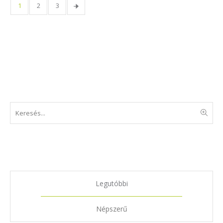
1
2
3
Keresés
Legjutóbbi bejegyzések
Legutóbbi
Népszerű