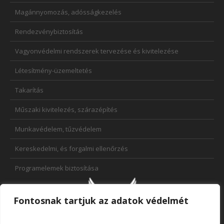
Magánnyomozás, adósságkezelés
Rendezvénybiztosítás
Vagyonvédelmi rendszerek tervezése és kivitelezése
Létesítmény-üzemeltetés
Takarítás
Műszaki kivitelezés, szárazépítés
Munkavédelem, tűzvédelem
Kereskedelmi, és forgalmi ellenőrzés
Programelemek biztosítása
Fontosnak tartjuk az adatok védelmét