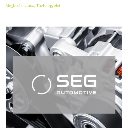
,
Megbízás típusa
Távfelügyelet