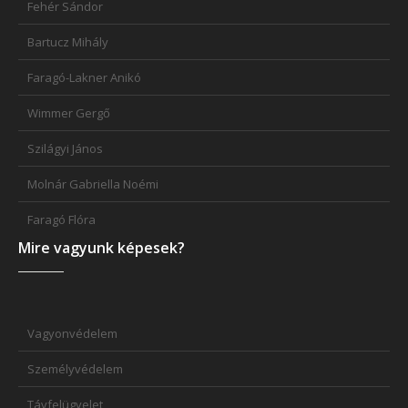
Fehér Sándor
Bartucz Mihály
Faragó-Lakner Anikó
Wimmer Gergő
Szilágyi János
Molnár Gabriella Noémi
Faragó Flóra
Mire vagyunk képesek?
Vagyonvédelem
Személyvédelem
Távfelügyelet