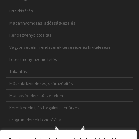
Értékkísérés
Magánnyomozás, adósságkezelés
Rendezvénybiztosítás
Vagyonvédelmi rendszerek tervezése és kivitelezése
Létesítmény-üzemeltetés
Takarítás
Műszaki kivitelezés, szárazépítés
Munkavédelem, tűzvédelem
Kereskedelmi, és forgalmi ellenőrzés
Programelemek biztosítása