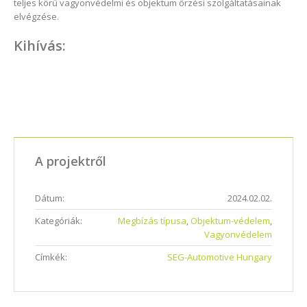
teljes körű vagyonvédelmi és objektum őrzési szolgáltatásainak
elvégzése.
Kihívás:
A projektről
Dátum:
2024.02.02.
Kategóriák:
Megbízás típusa
,
Objektum-védelem
,
Vagyonvédelem
Címkék:
SEG-Automotive Hungary