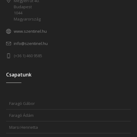
Megyeri út 40.
Budapest
1044
Magyarország
www.szentinel.hu
info@szentinel.hu
(+36 1) 460 9585
Csapatunk
Faragó Gábor
Faragó Ádám
Marsi Henrietta