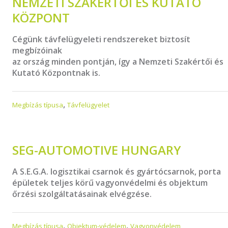
NEMZETI SZAKÉRTŐI ÉS KUTATÓ
KÖZPONT
Cégünk távfelügyeleti rendszereket biztosít
megbízóinak
az ország minden pontján, így a Nemzeti Szakértői és
Kutató Központnak is.
,
Megbízás típusa
Távfelügyelet
SEG-AUTOMOTIVE HUNGARY
A S.E.G.A. logisztikai csarnok és gyártócsarnok, porta
épületek teljes körű vagyonvédelmi és objektum
őrzési szolgáltatásainak elvégzése.
,
,
Megbízás típusa
Objektum-védelem
Vagyonvédelem