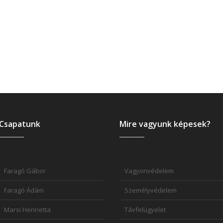
Csapatunk
Mire vagyunk képesek?
Faragó Gábor
Vagyonvédelem
Faragó Ádám
Személyvédelem
Marsi Henrietta
Távfelügyelet