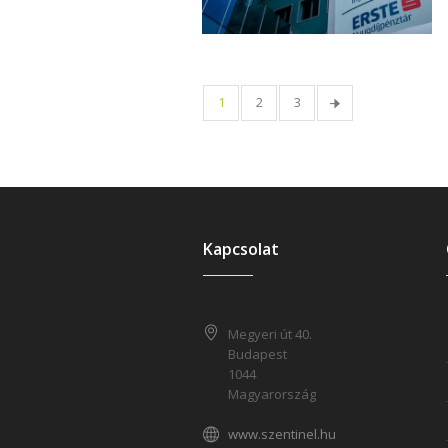
1
2
3
Kapcsolat
Megyeri út 40.
Budapest
1044
Magyarország
www.szentinel.hu