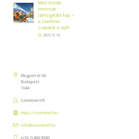
litkei óvoda
nemcsak
támogatást kap –
a Szentinel
csapatát is építi
2025.12.16.
Kapcsolat
Megyeri út 40.
Budapest
1044
Szentinel Kft.
https://szentinel.hu
info@szentinel.hu
(+36 1) 460 9586