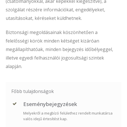
(csatolmányokkal, akár képekkel kiegészítve), a
szolgálat részére információkat, engedélyeket,
utasításokat, kéréseket küldhetnek.
Biztonsági megoldásainak köszönhetően a
felelősségi körök minden kétséget kizáróan
megállapíthatóak, minden bejegyzés időbélyeggel,
illetve egyedi felhasználói jogosultsági szintek
alapján.
Főbb tulajdonságok
Eseménybejegyzések
Melyekről a megbízó felülethez rendelt munkatársa
valós idejű értesítést kap.