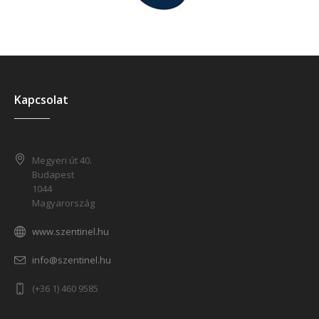
Kapcsolat
Megyeri út 40.
Budapest
1044
Magyarország
www.szentinel.hu
info@szentinel.hu
(+36 1) 460 9585