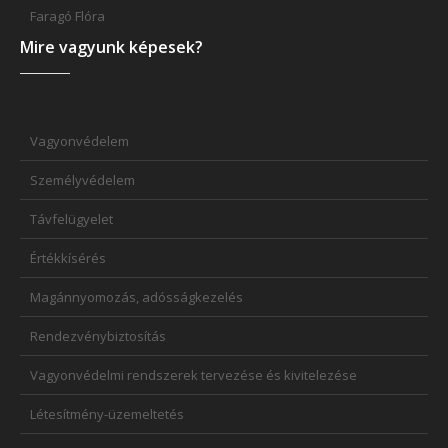
Faragó Flóra
Mire vagyunk képesek?
Vagyonvédelem
Személyvédelem
Távfelügyelet
Értékkísérés
Magánnyomozás, adósságkezelés
Rendezvénybiztosítás
Vagyonvédelmi rendszerek tervezése és kivitelezése
Létesítmény-üzemeltetés