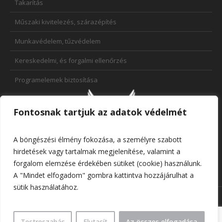
Takarítás
Műszaki kivitelezés, szárazépítés
Munkavédelem, tűzvédelem
Kereskedelmi, és forgalmi ellenőrzés
Programelemek biztosítása
Fontosnak tartjuk az adatok védelmét
A böngészési élmény fokozása, a személyre szabott
hirdetések vagy tartalmak megjelenítése, valamint a
forgalom elemzése érdekében sütiket (cookie) használunk.
A "Mindet elfogadom" gombra kattintva hozzájárulhat a
sütik használatához.
MIT JELENT SZÁMUNKRA A SZENTINEL?
KAPCSOLAT
Adatkezelési tájékoztató
/ Szentinel Kft. © / 2026 Minden jog
Testreszabás
Elutasít
Az összes elfogadása