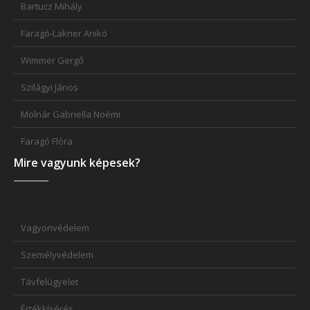
Bartucz Mihály
Faragó-Lakner Anikó
Wimmer Gergő
Szilágyi János
Molnár Gabriella Noémi
Faragó Flóra
Mire vagyunk képesek?
Vagyonvédelem
Személyvédelem
Távfelügyelet
Értékkísérés