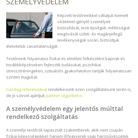
SZEMÉLYVÉDELEM
Képzett testőreinkkel vállaljuk kiemelt
védelmet igénylő személyek
biztosítását, testi épségük, méltóságuk
megóvását üzleti- és magánjellegű
tevékenységük során, biztosítjuk
életvitelük zavartalanságát.
Testőreink folyamatos fizikai és elméleti felkészítést kapnak és
tovább­képzéseken fejlesztik tudásukat, pszichikai
stressztréningeken, szituációs gyakorlatokon tartják folyamatosan
szinten magukat.
Gazdag referenciával
rendelkezünk ezen szolgáltatásunk terén is,
de jó szívvel ajánljuk
partner cégünket is.
A személyvédelem egy jelentős múlttal
rendelkező szolgáltatás
A személyi testőrök tapasztalt szakemberek, akik nem csupán
fizikai képességeikkel, hanem lőfegyverek vagy harcművészetek