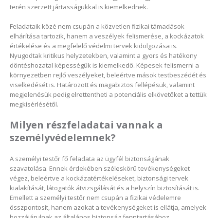
terén szerzett jártasságukkal is kiemelkednek.
Feladataik közé nem csupán a közvetlen fizikai támadások
elhárítása tartozik, hanem a veszélyek felismerése, a kockázatok
értékelése és a megfelelő védelmi tervek kidolgozása is.
Nyugodtak kritikus helyzetekben, valamint a gyors és hatékony
döntéshozatal képességük is kiemelkedő. Képesek felismerni a
környezetben rejlő veszélyeket, beleértve mások testbeszédét és
viselkedését is. Határozott és magabiztos fellépésük, valamint
megjelenésük pedig elrettentheti a potenciális elkövetőket a tettük
megkísérlésétől.
Milyen részfeladatai vannak a
személyvédelemnek?
A személyi testőr fő feladata az ügyfél biztonságának
szavatolása. Ennek érdekében széleskörű tevékenységeket
végez, beleértve a kockázatértékeléseket, biztonsági tervek
kialakítását, látogatók átvizsgálását és a helyszín biztosítását is.
Emellett a személyi testőr nem csupán a fizikai védelemre
összpontosít, hanem azokat a tevékenységeket is ellátja, amelyek
hozzájárulnak az általános biztonság fenntartásához.