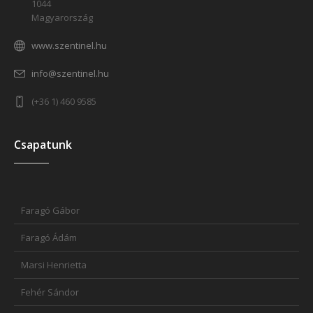
1044
Magyarország
www.szentinel.hu
info@szentinel.hu
(+36 1) 460 9585
Csapatunk
Faragó Gábor
Faragó Ádám
Marsi Henrietta
Fehér Sándor