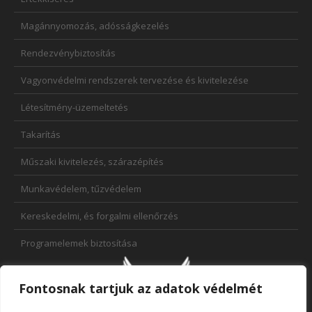
Magánnyomozás, adósságkezelés
Rendezvénybiztosítás
Vagyonvédelmi rendszerek tervezése és kivitelezése
Létesítmény-üzemeltetés
Takarítás
Műszaki kivitelezés, szárazépítés
Munkavédelem, tűzvédelem
Kereskedelmi, és forgalmi ellenőrzés
Programelemek biztosítása
Fontosnak tartjuk az adatok védelmét