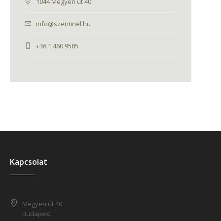
1044 Megyeri út 40.
info@szentinel.hu
+36 1 460 9585
Kapcsolat
Megyeri út 40.
Budapest