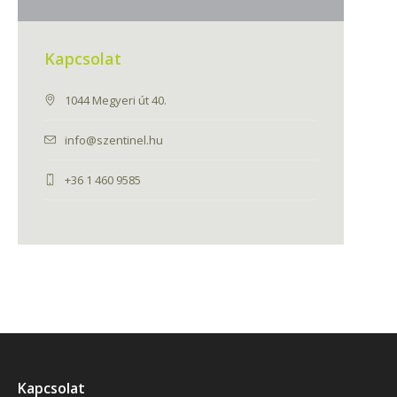
Kapcsolat
1044 Megyeri út 40.
info@szentinel.hu
+36 1 460 9585
Kapcsolat