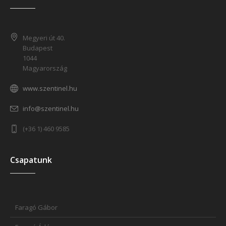
Megyeri út 40.
Budapest
1044
Magyarország
www.szentinel.hu
info@szentinel.hu
(+36 1) 460 9585
Csapatunk
Faragó Gábor