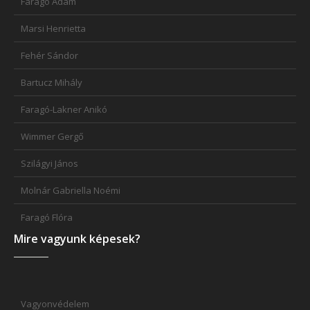
Faragó Ádám
Marsi Henrietta
Fehér Sándor
Bartucz Mihály
Faragó-Lakner Anikó
Wimmer Gergő
Szilágyi János
Molnár Gabriella Noémi
Faragó Flóra
Mire vagyunk képesek?
Vagyonvédelem