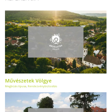
Művészetek Völgye
Megbízás típusa
,
Rendezvénybiztosítás