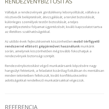
RENDEZVÉNYBIZTOSÍTÁS
Vállaljuk a rendezvények gördülékeny lebonyolítását, vállalva a
résztvevők beléptetését, átvizsgálását, a terület biztosítását,
különleges személyek testőri biztosítását, a teljes
engedélyeztetési folyamat ügyintézését, kiváló kapcsolatot tartva
az illetékes szakhatóságokkal.
Az utóbbi évek fejlesztéseinek köszönhetően
mobil térfigyelő
rendszerrel ellátott gépjárművet használunk
munkánk
során, amelynek köszönhetően még tovább fokozhatjuk a
rendezvények biztonsági szintjét.
Rendezvénybiztosítást végző munkatársaink képzésére nagy
hangsúlyt fektetünk, a feladatot kizárólag fizikálisan és mentálisan
minden tekintetben felkészült, kiváló konfliktuskezelési
adottságokkal rendelkező munkatársakkal végezzük.
REFERENCIA