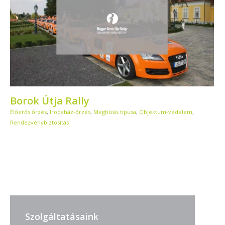
Borok Útja Rally
Élőerős őrzés
,
Irodaház-őrzés
,
Megbízás típusa
,
Objektum-védelem
,
Rendezvénybiztosítás
Szolgáltatásaink