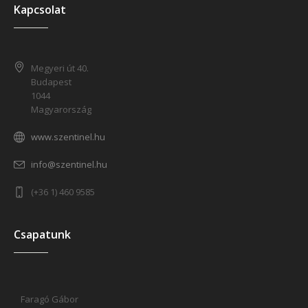
Kapcsolat
Megyeri út 40.
Budapest
1044
Magyarország
www.szentinel.hu
info@szentinel.hu
(+36 1) 460 9585
Csapatunk
Faragó Gábor