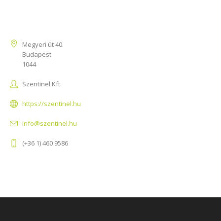
Kapcsolat
Megyeri út 40.
Budapest
1044
Szentinel Kft.
https://szentinel.hu
info@szentinel.hu
(+36 1) 460 9586