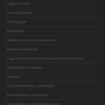
Vagyonvédelem
Személyvédelem
Távfelügyelet
Értékkísérés
Magánnyomozás, adósságkezelés
Rendezvénybiztosítás
Vagyonvédelmi rendszerek tervezése és kivitelezése
Létesítmény-üzemeltetés
Takarítás
Műszaki kivitelezés, szárazépítés
Munkavédelem, tűzvédelem
Kereskedelmi, és forgalmi ellenőrzés