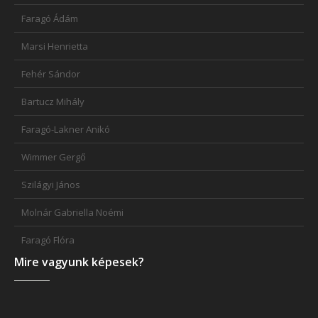
Faragó Ádám
Marsi Henrietta
Fehér Sándor
Bartucz Mihály
Faragó-Lakner Anikó
Wimmer Gergő
Szilágyi János
Molnár Gabriella Noémi
Faragó Flóra
Mire vagyunk képesek?