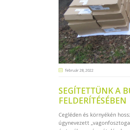
február 28
, 2022
SEGÍTETTÜNK A 
FELDERÍTÉSÉBEN
Cegléden és környékén hoss
úgynevezett „vagonfosztogat