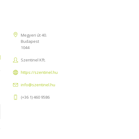
Kapcsolat
Megyeri út 40.
Budapest
1044
d
Szentinel Kft.
https://szentinel.hu
info@szentinel.hu
(+36 1) 460 9586