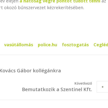
 év elején
a hatóság végre pontot tudott tenni
az
árt okozó bűnszervezet kézrekerítésében.
vasútállomás
police.hu
fosztogatás
Ceglé
Kovács Gábor kollégánkra
Következő
Bemutatkozik a Szentinel Kft.