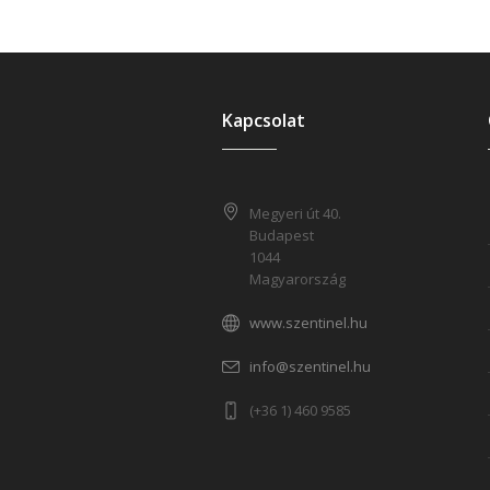
Kapcsolat
Megyeri út 40.
Budapest
1044
Magyarország
www.szentinel.hu
info@szentinel.hu
(+36 1) 460 9585