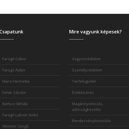
Csapatunk
Mire vagyunk képesek?
Faragó Gábor
Vagyonvédelem
Faragó Ádám
Személyvédelem
Marsi Henrietta
Távfelügyelet
Fehér Sándor
Értékkísérés
Bartucz Mihály
Magánnyomozás,
adósságkezelés
Faragó-Lakner Anikó
Rendezvénybiztosítás
Wimmer Gergő