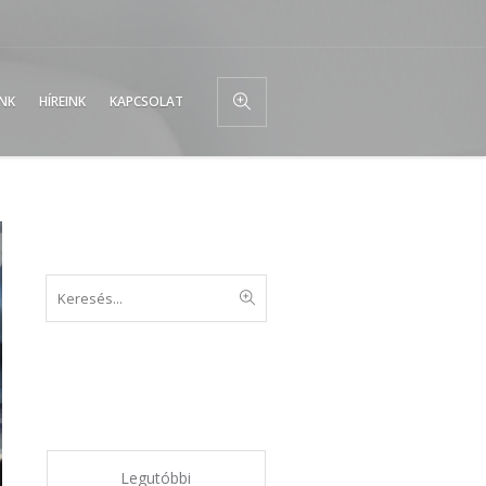
UNK
HÍREINK
KAPCSOLAT
Keresés
Legjutóbbi
bejegyzések
Legutóbbi