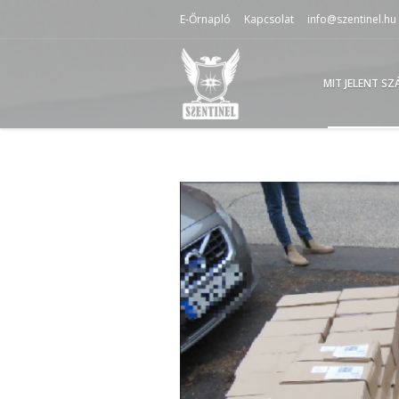
E-Őrnapló
Kapcsolat
info@szentinel.hu
MIT JELENT S