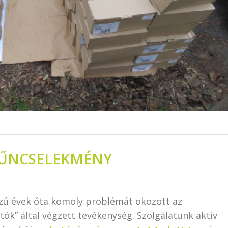
BŰNCSELEKMÉNY
zú évek óta komoly problémát okozott az
ók” által végzett tevékenység. Szolgálatunk aktív