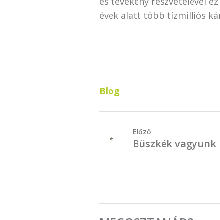
és tevékeny részvételével ez
évek alatt több tízmilliós k
Blog
Előző
Büszkék vagyunk 