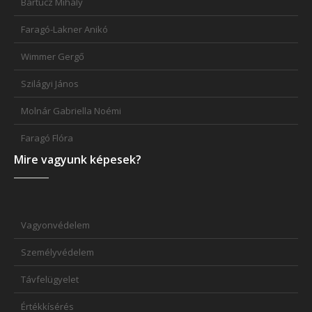
Bartucz Mihály
Faragó-Lakner Anikó
Wimmer Gergő
Szilágyi János
Molnár Gabriella Noémi
Faragó Flóra
Mire vagyunk képesek?
Vagyonvédelem
Személyvédelem
Távfelügyelet
Értékkísérés