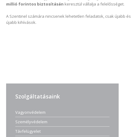
millió forintos biztosításán
keresztül vállalja a felelősséget.
A Szentinel számára nincsenek lehetetlen feladatok, csak újabb és
újabb kihívások.
Szolgáltatásaink
Vagyonvédelem
Személyvédelem
Távfelügyelet