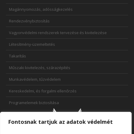
Magánnyomozás, adósságkezelés
Rendezvénybiztosítás
Vagyonvédelmi rendszerek tervezése és kivitelezése
Létesítmény-üzemeltetés
Takarítás
Műszaki kivitelezés, szárazépítés
Munkavédelem, tűzvédelem
Kereskedelmi, és forgalmi ellenőrzés
Programelemek biztosítása
Fontosnak tartjuk az adatok védelmét