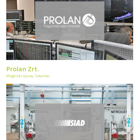
Prolan Zrt.
Megbízás típusa
,
Takarítás