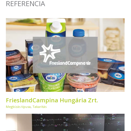
REFERENCIA
FrieslandCampina Hungária Zrt.
Megbízás típusa
,
Takarítás