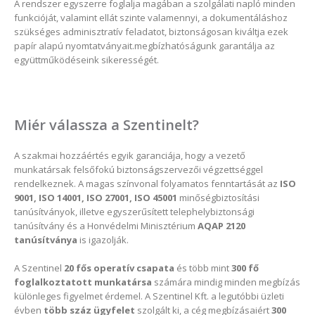
A rendszer egyszerre foglalja magában a szolgálati napló minden
funkcióját, valamint ellát szinte valamennyi, a dokumentáláshoz
szükséges adminisztratív feladatot, biztonságosan kiváltja ezek
papír alapú nyomtatványait.megbízhatóságunk garantálja az
együttműködéseink sikerességét.
Miér válassza a Szentinelt?
A szakmai hozzáértés egyik garanciája, hogy a vezető
munkatársak felsőfokú biztonságszervezői végzettséggel
rendelkeznek. A magas színvonal folyamatos fenntartását az
ISO
9001, ISO 14001, ISO 27001, ISO 45001
minőségbiztosítási
tanúsítványok, illetve egyszerűsített telephelybiztonsági
tanúsítvány és a Honvédelmi Minisztérium
AQAP 2120
tanúsítványa
is igazolják.
A Szentinel
20 fős operatív csapata
és több mint
300 fő
foglalkoztatott munkatársa
számára mindig minden megbízás
különleges figyelmet érdemel. A Szentinel Kft. a legutóbbi üzleti
évben
több száz ügyfelet
szolgált ki, a cég megbízásaiért
300