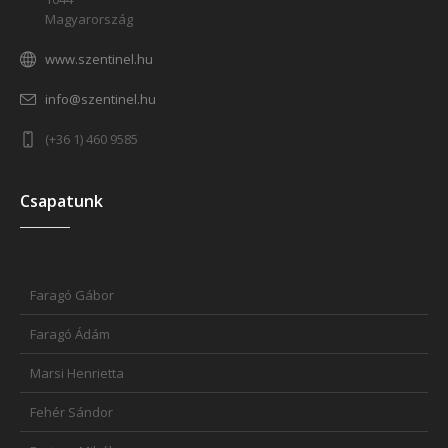
Magyarország
www.szentinel.hu
info@szentinel.hu
(+36 1) 460 9585
Csapatunk
Faragó Gábor
Faragó Ádám
Marsi Henrietta
Fehér Sándor