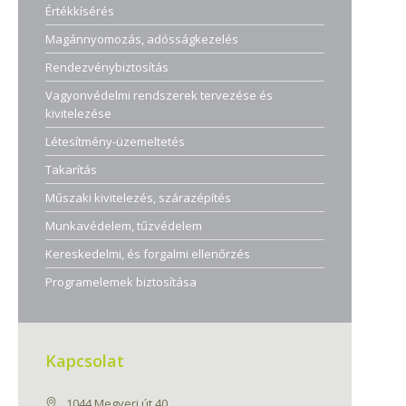
Értékkísérés
Magánnyomozás, adósságkezelés
Rendezvénybiztosítás
Vagyonvédelmi rendszerek tervezése és
kivitelezése
Létesítmény-üzemeltetés
Takarítás
Műszaki kivitelezés, szárazépítés
Munkavédelem, tűzvédelem
Kereskedelmi, és forgalmi ellenőrzés
Programelemek biztosítása
Kapcsolat
1044 Megyeri út 40.