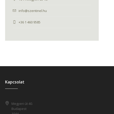
info@szentinel.hu
+36 1 460 9585
Kapcsolat
Megyeri út 40.
Budapest
1044