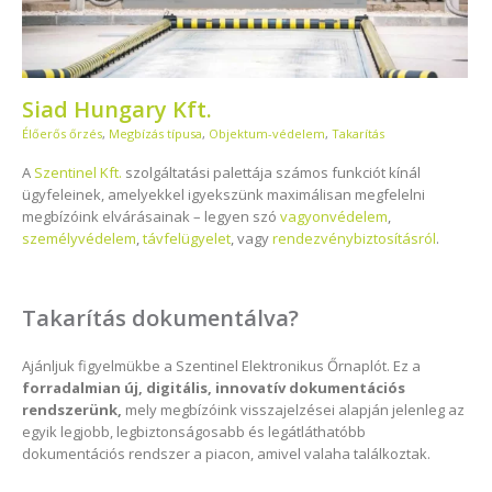
Siad Hungary Kft.
Élőerős őrzés
,
Megbízás típusa
,
Objektum-védelem
,
Takarítás
A
Szentinel Kft.
szolgáltatási palettája számos funkciót kínál
ügyfeleinek, amelyekkel igyekszünk maximálisan megfelelni
megbízóink elvárásainak – legyen szó
vagyonvédelem
,
személyvédelem
,
távfelügyelet
, vagy
rendezvénybiztosításról
.
Takarítás dokumentálva?
Ajánljuk figyelmükbe a Szentinel Elektronikus Őrnaplót. Ez a
forradalmian új, digitális, innovatív dokumentációs
rendszerünk,
mely megbízóink visszajelzései alapján jelenleg az
egyik legjobb, legbiztonságosabb és legátláthatóbb
dokumentációs rendszer a piacon, amivel valaha találkoztak.